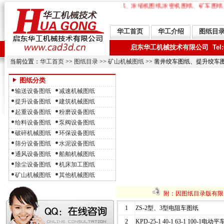
本处提供：搅拌槽图纸、跳汰机图纸、摇床图纸、浓缩机图纸,浓密机图纸、矿车图纸
华工首页
华工介绍
图纸目
启东华工机械技术有限公司 Tel:0513-
当前位置：
华工首页
>>
图纸目录
>>
矿山机械图纸
>> 凿井绞车图纸、提升绞
图纸分类
输送设备图纸
减速机械图纸
提升设备图纸
建筑机械图纸
起重设备图纸
粉磨设备图纸
给料设备图纸
泵阀设备图纸
破碎机械图纸
环保设备图纸
筛分设备图纸
水泥设备图纸
通风设备图纸
船舶机械图纸
除尘设备图纸
机床加工图纸
矿山机械图纸
其他机械图纸
附：因图纸目录版有限
1
ZS-2型、3型电阻车图纸
2
KPD-25-1 40-1 63-1 100-1电动